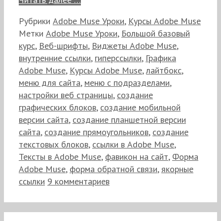
Рубрики
Adobe Muse Уроки
,
Курсы Adobe Muse
Метки
Adobe Muse Уроки
,
Большой базовый
курс
,
Веб-шрифты
,
Виджеты Adobe Muse
,
внутренние ссылки
,
гиперссылки
,
Графика
Adobe Muse
,
Курсы Adobe Muse
,
лайтбокс
,
меню для сайта
,
меню с подразделами
,
настройки веб страницы
,
создание
графических блоков
,
создание мобильной
версии сайта
,
создание планшетной версии
сайта
,
создание прямоугольников
,
создание
текстовых блоков
,
ссылки в Adobe Muse
,
Тексты в Adobe Muse
,
фавикон на сайт
,
Форма
Adobe Muse
,
форма обратной связи
,
якорные
ссылки
9 комментариев