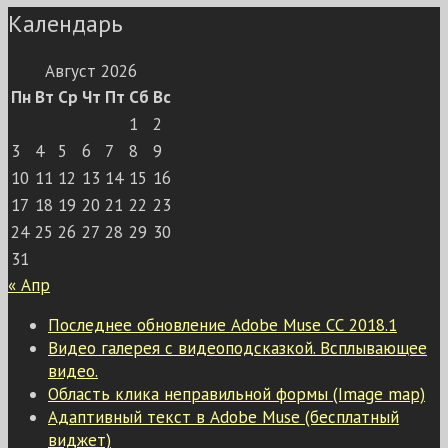
Календарь
Август 2026
Пн
Вт
Ср
Чт
Пт
Сб
Вс
1
2
3
4
5
6
7
8
9
10
11
12
13
14
15
16
17
18
19
20
21
22
23
24
25
26
27
28
29
30
31
« Апр
Последнее обновление Adobe Muse СС 2018.1
Видео галерея с видеоподсказкой. Всплывающее
видео.
Область клика неправильной формы (Image map)
Адаптивный текст в Adobe Muse (бесплатный
виджет)