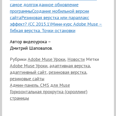
самое долгожданное обновление
программы
Создание мобильной версии
сайта
Резиновая верстка или параллакс
эффект? (CC 2015.1)
Мини-курс Adobe Muse –
Гибкая верстка. Точки остановки
Автор видеоурока –
Дмитрий Шаповалов.
Рубрики
Adobe Muse Уроки
,
Новости
Метки
Adobe Muse Уроки
,
адаптивная верстка
,
адаптинвный сайт
,
резиновая верстка
,
резиновые сайты
Админ-панель. CMS для Muse
Горизонтальная прокрутка (скроллинг)
страницы