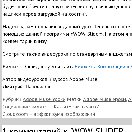
будет приобрести полную лицензионную версию данного
надписи перед загрузкой на хостинг.
Надеюсь, вам понравился данный урок. Теперь вы с по
помощью данной программы «WOW-Slider». На этом я 
комментарии внизу.
Смотрите также видеоуроки по стандартным виджетам
Виджеты Слайд-шоу для сайта
Виджеты Композиции в 
Автор видеоуроков и курсов Adobe Muse:
Дмитрий Шаповалов
Рубрики
Adobe Muse Уроки
Метки
Adobe Muse Уроки
,
А
Социальные виджеты. Как изменить язык?
Cloudzoom – эффект зума изображений
1 комментарий к “WOW-SLIDER – 