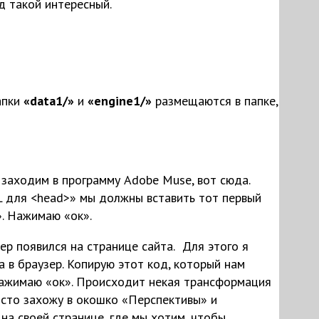
д такой интересный.
апки
«data1/»
и
«engine1/»
размещаются в папке,
 заходим в программу Adobe Muse, вот сюда.
L для <head>» мы должны вставить тот первый
». Нажимаю «ок».
ер появился на странице сайта.
Для этого я
 в браузер. Копирую этот код, который нам
Нажимаю «ок». Происходит некая трансформация
росто захожу в окошко «Перспективы» и
на своей странице, где мы хотим, чтобы