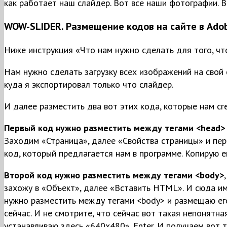
как работает наш слайдер. Вот все наши фотографии. В
WOW-SLIDER. Размещение кодов на сайте в Ado
Ниже инструкция «Что нам нужно сделать для того, что
Нам нужно сделать загрузку всех изображений на свой 
куда я экспортировал только что слайдер.
И далее разместить два вот этих кода, которые нам сг
Первый код нужно разместить между тегами <head> 
Заходим «Страница», далее «Свойства страницы» и пе
код, который предлагается нам в программе. Копирую 
Второй код нужно разместить между тегами <body>
захожу в «Объект», далее «Вставить HTML». И сюда им
нужно разместить между тегами <body> и размещаю ег
сейчас. И не смотрите, что сейчас вот такая непонятн
устанавливаю здесь «640х480». Enter. И получаем вот 