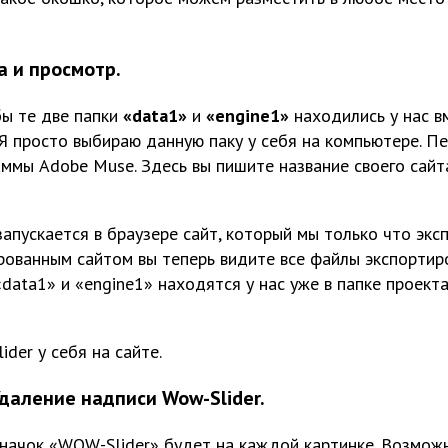
а и просмотр.
бы те две папки
«data1»
и
«engine1»
находились у нас в
Я просто выбираю данную паку у себя на компьютере. П
раммы Adobe Muse. Здесь вы пишите название своего сайт
пускается в браузере сайт, который мы только что эксп
рованным сайтом вы теперь видите все файлы экспортиро
data1» и «engine1» находятся у нас уже в папке проект
der у себя на сайте.
даление надписи Wow-Slider.
значок «WOW-Slider» будет на каждой картинке. Возможн