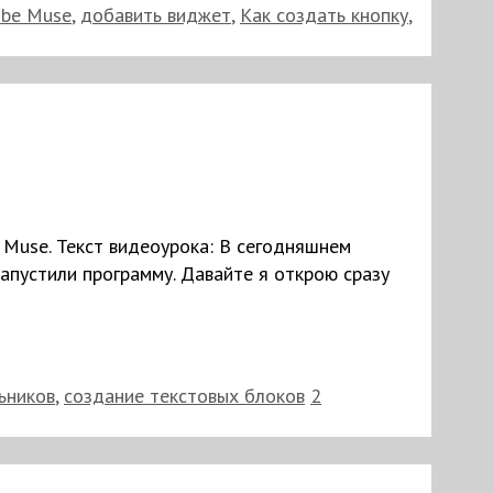
be Muse
,
добавить виджет
,
Как создать кнопку
,
 Muse. Текст видеоурока: В сегодняшнем
запустили программу. Давайте я открою сразу
ьников
,
создание текстовых блоков
2