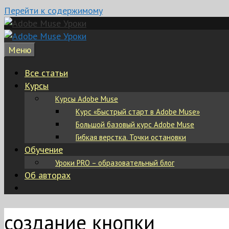
Перейти к содержимому
Меню
Все статьи
Курсы
Курсы Adobe Muse
Курс «Быстрый старт в Adobe Muse»
Большой базовый курс Adobe Muse
Гибкая верстка. Точки остановки
Обучение
Уроки PRO – образовательный блог
Об авторах
создание кнопки